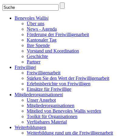
Benevoles Wallis
|
Über uns
News - Agenda
Förderung der Freiwilligenarbeit
Kantonaler Tag
Ihre Spende
Vorstand und Koordination
Geschichte
Partner
Freiwillige
|
Freiwilligenarbeit
Stärken Sie den Wert der Freiwilligenarbeit
Erlebnisberichte von Freiwilligen
Einsätze für Freiwillige
Mitgliederorganisationen
|
Unser Angebot
Mitgliederorganisationen
Mitglied von Benevoles Wallis werden
Toolkit für Organisationen
Verfügbares Material
Weiterbildungen
Weiterbildung rund um die Freiwilligenarbeit