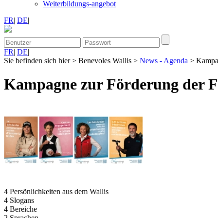
Weiterbildungs-angebot
FR
|
DE
|
FR
|
DE
|
Sie befinden sich hier
>
Benevoles Wallis
>
News - Agenda
>
Kampag
Kampagne zur Förderung der Fre
4 Persönlichkeiten aus dem Wallis
4 Slogans
4 Bereiche
2 Sprachen