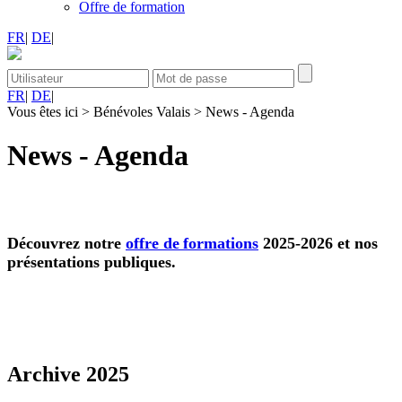
Offre de formation
FR
|
DE
|
FR
|
DE
|
Vous êtes ici
>
Bénévoles Valais
>
News - Agenda
News - Agenda
Découvrez notre
offre de
formations
2025-2026 et nos
présentations publiques.
Archive 2025