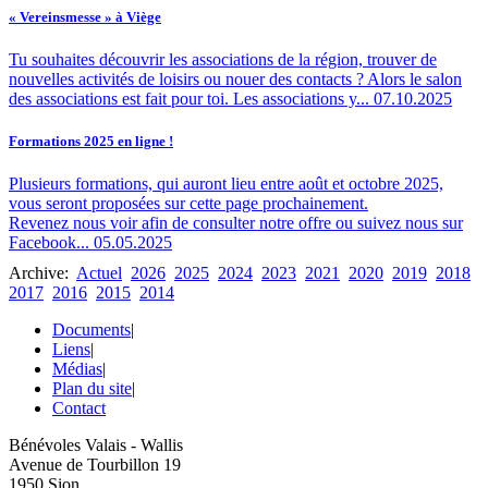
« Vereinsmesse » à Viège
Tu souhaites découvrir les associations de la région, trouver de
nouvelles activités de loisirs ou nouer des contacts ? Alors le salon
des associations est fait pour toi. Les associations y...
07.10.2025
Formations 2025 en ligne !
Plusieurs formations, qui auront lieu entre août et octobre 2025,
vous seront proposées sur cette page prochainement.
Revenez nous voir afin de consulter notre offre ou suivez nous sur
Facebook...
05.05.2025
Archive:
Actuel
2026
2025
2024
2023
2021
2020
2019
2018
2017
2016
2015
2014
Documents
|
Liens
|
Médias
|
Plan du site
|
Contact
Bénévoles Valais - Wallis
Avenue de Tourbillon 19
1950 Sion