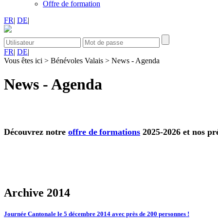
Offre de formation
FR
|
DE
|
FR
|
DE
|
Vous êtes ici
>
Bénévoles Valais
>
News - Agenda
News - Agenda
Découvrez notre
offre de
formations
2025-2026 et nos pr
Archive 2014
Journée Cantonale le 5 décembre 2014 avec près de 200 personnes !