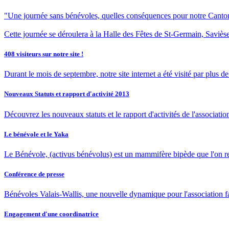
"Une journée sans bénévoles, quelles conséquences pour notre Canto
Cette journée se déroulera à la Halle des Fêtes de St-Germain, Savièse
408 visiteurs sur notre site !
Durant le mois de septembre, notre site internet a été visité par plus 
Nouveaux Statuts et rapport d'activité 2013
Découvrez les nouveaux statuts et le rapport d'activités de l'associatio
Le bénévole et le Yaka
Le Bénévole, (activus bénévolus) est un mammifère bipède que l'on ren
Conférence de presse
Bénévoles Valais-Wallis, une nouvelle dynamique pour l'association fa
Engagement d'une coordinatrice