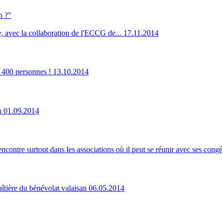
n ?"
, avec la collaboration de l'ECCG de...
17.11.2014
de 400 personnes !
13.10.2014
n
01.09.2014
contre surtout dans les associations où il peut se réunir avec ses cong
îtière du bénévolat valaisan
06.05.2014