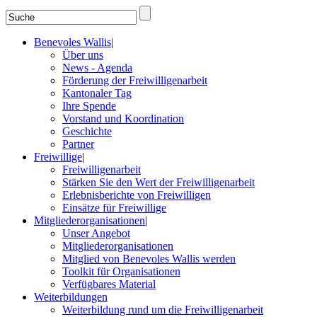
Benevoles Wallis
|
Über uns
News - Agenda
Förderung der Freiwilligenarbeit
Kantonaler Tag
Ihre Spende
Vorstand und Koordination
Geschichte
Partner
Freiwillige
|
Freiwilligenarbeit
Stärken Sie den Wert der Freiwilligenarbeit
Erlebnisberichte von Freiwilligen
Einsätze für Freiwillige
Mitgliederorganisationen
|
Unser Angebot
Mitgliederorganisationen
Mitglied von Benevoles Wallis werden
Toolkit für Organisationen
Verfügbares Material
Weiterbildungen
Weiterbildung rund um die Freiwilligenarbeit