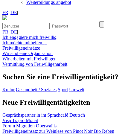
Weiterbildungs-angebot
FR
|
DE
|
FR
|
DE
|
Ich engagiere mich freiwillig
Ich möchte mithelfen…
Freiwilligeneinsätze
Wir sind eine Organisation
Wir arbeiten mit Freiwilligen
Vermittlung von Freiwilligenarbeit
Suchen Sie eine Freiwilligentätigkeit?
Kultur
Gesundheit / Soziales
Sport
Umwelt
Neue Freiwilligentätigkeiten
Gesprächspartner:in im Sprachcafé Deutsch
Visp
1x pro Monat
Forum Migration Oberwallis
Freiwilligeneinsatz zur Weinlese von Pinot Noir Bio Reben