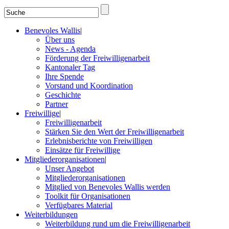
Benevoles Wallis
|
Über uns
News - Agenda
Förderung der Freiwilligenarbeit
Kantonaler Tag
Ihre Spende
Vorstand und Koordination
Geschichte
Partner
Freiwillige
|
Freiwilligenarbeit
Stärken Sie den Wert der Freiwilligenarbeit
Erlebnisberichte von Freiwilligen
Einsätze für Freiwillige
Mitgliederorganisationen
|
Unser Angebot
Mitgliederorganisationen
Mitglied von Benevoles Wallis werden
Toolkit für Organisationen
Verfügbares Material
Weiterbildungen
Weiterbildung rund um die Freiwilligenarbeit