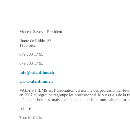
Vincent Savoy - Président
Route de Riddes 87
1950 Sion
079 703 17 95
079 703 17 95
info@valaisfilms.ch
www.valaisfilms.ch
VALAIS FILMS est l’association valaisanne des professionnel·le·s d
en 2007 et regroupe regroupe les professionnel·le·s issu·e·s de la ré
métiers techniques, mais aussi de la composition musicale, de l'art d
culture
Tout le Valais