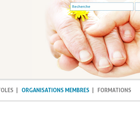
VOLES
|
ORGANISATIONS MEMBRES
|
FORMATIONS
embres
>
Liste des membres
>
Valais Films