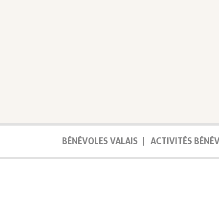
BÉNÉVOLES VALAIS
|
ACTIVITÉS BÉNÉ
Vous êtes ici
>
Organisations m
VALAIS FILMS