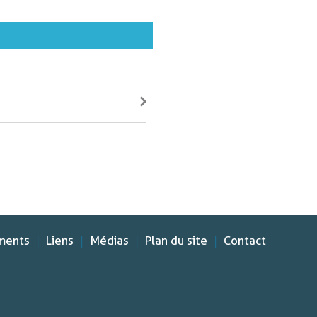
ments
Liens
Médias
Plan du site
Contact
|
|
|
|