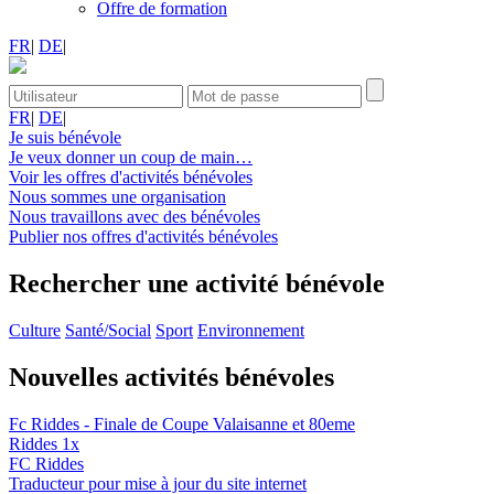
Offre de formation
FR
|
DE
|
FR
|
DE
|
Je suis bénévole
Je veux donner un coup de main…
Voir les offres d'activités bénévoles
Nous sommes une organisation
Nous travaillons avec des bénévoles
Publier nos offres d'activités bénévoles
Rechercher une activité bénévole
Culture
Santé/Social
Sport
Environnement
Nouvelles activités bénévoles
Fc Riddes - Finale de Coupe Valaisanne et 80eme
Riddes
1x
FC Riddes
Traducteur pour mise à jour du site internet