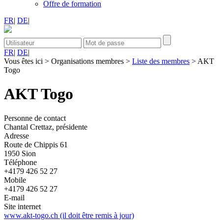
Offre de formation
FR
|
DE
|
FR
|
DE
|
Vous êtes ici
>
Organisations membres
>
Liste des membres
>
AKT
Togo
AKT Togo
Personne de contact
Chantal Crettaz, présidente
Adresse
Route de Chippis 61
1950 Sion
Téléphone
+4179 426 52 27
Mobile
+4179 426 52 27
E-mail
Site internet
www.akt-togo.ch (il doit être remis à jour)