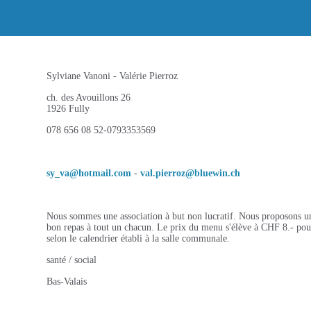
Sylviane Vanoni - Valérie Pierroz
ch. des Avouillons 26
1926 Fully
078 656 08 52-0793353569
sy_va@hotmail.com
-
val.pierroz@bluewin.ch
Nous sommes une association à but non lucratif. Nous proposons u
bon repas à tout un chacun. Le prix du menu s'élève à CHF 8.- po
selon le calendrier établi à la salle communale.
santé / social
Bas-Valais