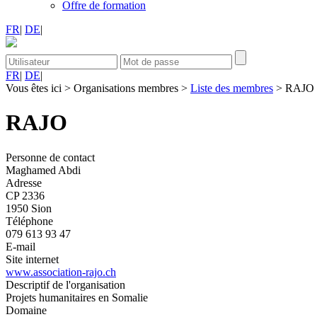
Offre de formation
FR
|
DE
|
FR
|
DE
|
Vous êtes ici
>
Organisations membres
>
Liste des membres
>
RAJO
RAJO
Personne de contact
Maghamed Abdi
Adresse
CP 2336
1950 Sion
Téléphone
079 613 93 47
E-mail
Site internet
www.association-rajo.ch
Descriptif de l'organisation
Projets humanitaires en Somalie
Domaine