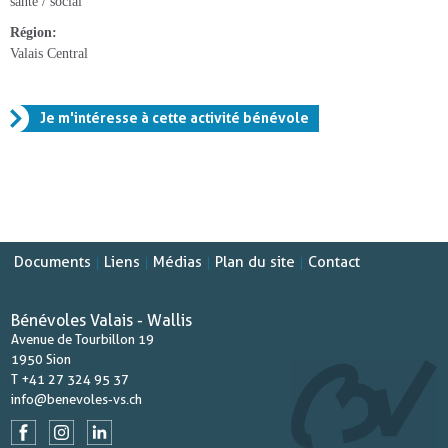
santé / social
Région
Valais Central
Je m'intéresse à cette activité bénévole
Documents
Liens
Médias
Plan du site
Contact
|
|
|
|
Bénévoles Valais - Wallis
Avenue de Tourbillon 19
1950 Sion
T +41 27 324 95 37
info@benevoles-vs.ch