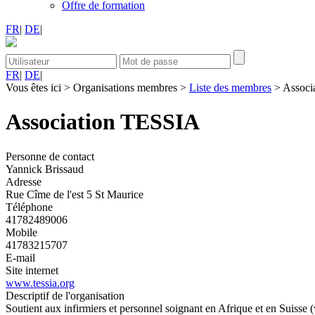
Offre de formation
FR
|
DE
|
FR
|
DE
|
Vous êtes ici
>
Organisations membres
>
Liste des membres
>
Associ
Association TESSIA
Personne de contact
Yannick Brissaud
Adresse
Rue Cîme de l'est 5 St Maurice
Téléphone
41782489006
Mobile
41783215707
E-mail
Site internet
www.tessia.org
Descriptif de l'organisation
Soutient aux infirmiers et personnel soignant en Afrique et en Suisse (v